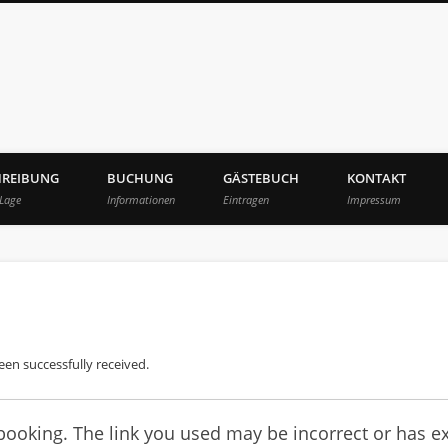
lgaesschen
HREIBUNG
BUCHUNG
GÄSTEBUCH
KONTAKT
 Lage
Informationen
Eintragen
Impressum
en successfully received.
ooking. The link you used may be incorrect or has exp