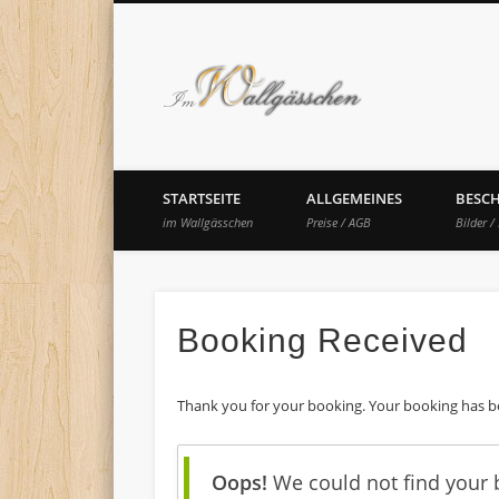
Im Wal
STARTSEITE
ALLGEMEINES
BESC
im Wallgässchen
Preise / AGB
Bilder /
Booking Received
Thank you for your booking. Your booking has be
Oops!
We could not find your b