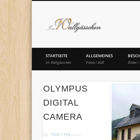
Im Wal
STARTSEITE
ALLGEMEINES
BESC
im Wallgässchen
Preise / AGB
Bilder /
OLYMPUS
DIGITAL
CAMERA
1024 × 768
pixels